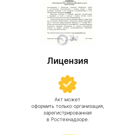
Лицензия
Наши цены
Измерение сопротивления изоляции
мегаомметром кабельных и других
линий (по одной линии):
Акт может
оформить только организация,
двухпроводная
линия
зарегистрированная
трехпроводная
в Ростехнадзоре.
линия
четырехпровод
ная линия