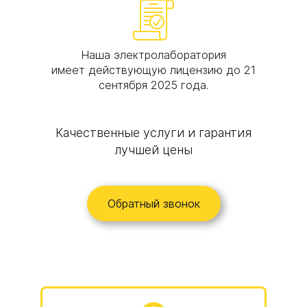
пятипроводная
линия
Измерение
сопротивления
Наша электролаборатория
изоляции
имеет действующую лицензию до 21
мегаомметром
сентября 2025 года.
аппарата
коммутационного и
обмоток
электродвигателей
Качественные услуги и гарантия
до 1 кВ, 1 шт.
лучшей цены
149,36 руб.
213,35 руб.
289,02 руб.
Обратный звонок
379,77 руб.
50,38 руб.